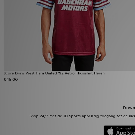
Winkel Zoeken
Bestelling Traceren
Mijn JD
Klantenservice
Vacatures
Score Draw West Ham United '92 Retro Thuisshirt Heren
€45,00
Downl
Shop 24/7 met de JD Sports app! Krijg toegang tot de nieu