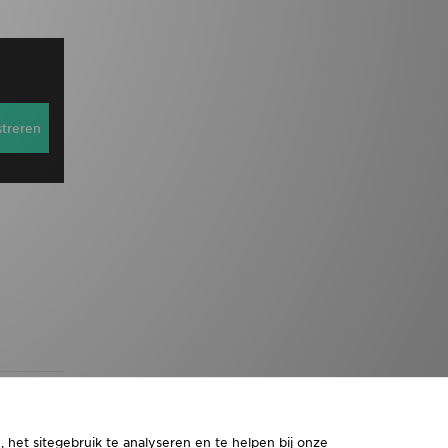
streren
 het sitegebruik te analyseren en te helpen bij onze