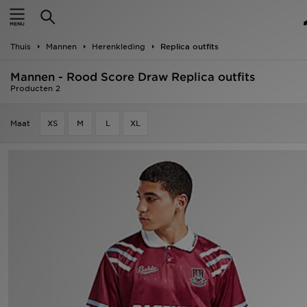
New In
Thuis
Mannen
Herenkleding
Replica outfits
Heren
Mannen - Rood Score Draw Replica outfits
Dames
Producten 2
Kids
Maat
XS
M
L
XL
Collecties
Merken
Voetbal
Sport
OFFERS
Download de app