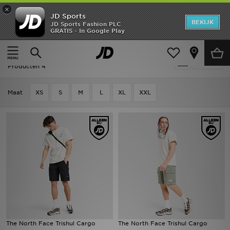
×
JD Sports
New In
BEKIJK
JD Sports Fashion PLC
GRATIS - In Google Play
Thuis
Mannen
Herenkleding
Shorts
Heren
The North Face Shorts - Cargo
Verfijn
Dames
Producten 4
Kids
Maat
XS
S
M
L
XL
XXL
Collecties
Merken
Voetbal
Sport
OFFERS
The North Face Trishul Cargo
The North Face Trishul Cargo
Download de app