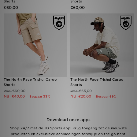
Shorts
Shorts
€60,00
€60,00
Winkel Zoeken
Bestelling Traceren
Mijn JD
Klantenservice
Vacatures
The North Face Trishul Cargo
The North Face Trishul Cargo
Shorts
Shorts
€60,00
€65,00
Was
Was
Nu
Nu
€40,00
€20,00
Bespaar 33%
Bespaar 69%
Download onze apps
Shop 24/7 met de JD Sports app! Krijg toegang tot de nieuwste
producten en exclusieve aanbiedingen terwijl je on the go bent.