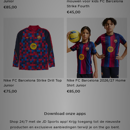
Junior
mouwen voor kids FC Barcelona
Strike Fourth
€85,00
€45,00
Winkel Zoeken
Bestelling Traceren
Mijn JD
Klantenservice
Vacatures
Nike FC Barcelona Strike Drill Top
Nike FC Barcelona 2026/27 Home
Junior
Shirt Junior
€75,00
€85,00
Download onze apps
Shop 24/7 met de JD Sports app! Krijg toegang tot de nieuwste
producten en exclusieve aanbiedingen terwijl je on the go bent.