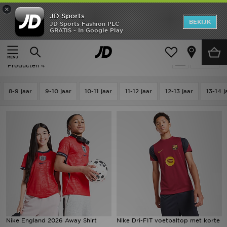
×
JD Sports
New In
BEKIJK
JD Sports Fashion PLC
GRATIS - In Google Play
Thuis
Kids
Junior Kleding (8-15 jaar)
Replica outfits
Heren
Kids - Rood Nike Replica outfits
Verfijn
Dames
Producten 4
Kids
8-9 jaar
9-10 jaar
10-11 jaar
11-12 jaar
12-13 jaar
13-14 j
Collecties
Merken
Voetbal
Sport
OFFERS
Nike England 2026 Away Shirt
Nike Dri-FIT voetbaltop met korte
Download de app