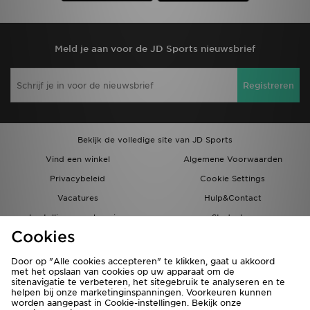
Meld je aan voor de JD Sports nieuwsbrief
Registreren
Bekijk de volledige site van JD Sports
Vind een winkel
Algemene Voorwaarden
Privacybeleid
Cookie Settings
Vacatures
Hulp&Contact
bestellingen en levering
Studenten
Cookies
Partnerprogramma
JD Blog
Door op "Alle cookies accepteren" te klikken, gaat u akkoord
met het opslaan van cookies op uw apparaat om de
sitenavigatie te verbeteren, het sitegebruik te analyseren en te
helpen bij onze marketinginspanningen. Voorkeuren kunnen
worden aangepast in Cookie-instellingen. Bekijk onze