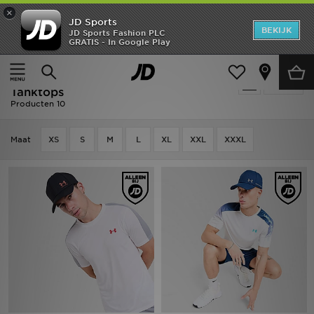
×
JD Sports
New In
BEKIJK
JD Sports Fashion PLC
GRATIS - In Google Play
Thuis
Mannen
Herenkleding
T-shirts & Tanktops
Heren
Mannen - Wit Under Armour T-shirts &
Verfijn
Dames
Tanktops
Producten 10
Kids
Maat
XS
S
M
L
XL
XXL
XXXL
Collecties
Merken
Voetbal
Sport
OFFERS
Download de app