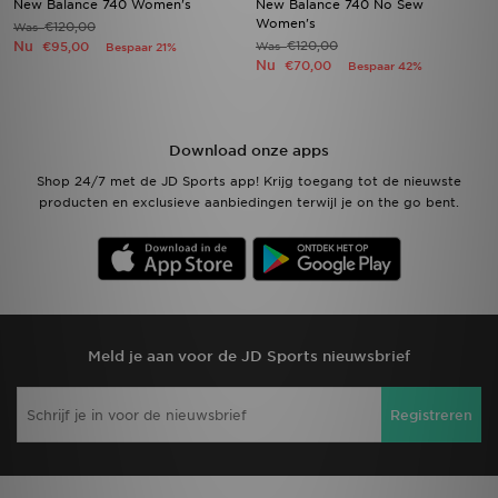
New Balance 740 Women's
New Balance 740 No Sew
Women's
€120,00
Was
Nu
€120,00
€95,00
Was
Bespaar 21%
Nu
€70,00
Bespaar 42%
Download onze apps
Shop 24/7 met de JD Sports app! Krijg toegang tot de nieuwste
producten en exclusieve aanbiedingen terwijl je on the go bent.
Meld je aan voor de JD Sports nieuwsbrief
Registreren