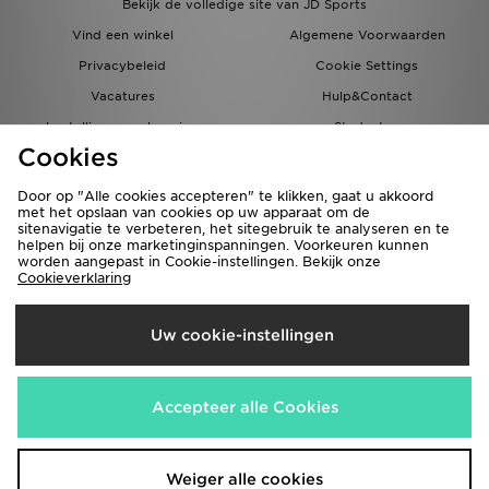
Bekijk de volledige site van JD Sports
Vind een winkel
Algemene Voorwaarden
Privacybeleid
Cookie Settings
Vacatures
Hulp&Contact
bestellingen en levering
Studenten
Cookies
Partnerprogramma
JD Blog
Door op "Alle cookies accepteren" te klikken, gaat u akkoord
met het opslaan van cookies op uw apparaat om de
sitenavigatie te verbeteren, het sitegebruik te analyseren en te
helpen bij onze marketinginspanningen. Voorkeuren kunnen
worden aangepast in Cookie-instellingen. Bekijk onze
Cookieverklaring
Verzenden Naar
Uw cookie-instellingen
Nederland
Wij accepteren de volgende betaalmethoden
Accepteer alle Cookies
Bezoek onze bedrijfswebsite
www.jdplc.com
Weiger alle cookies