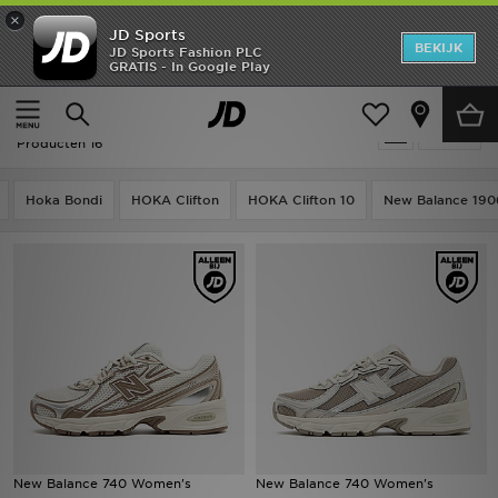
×
JD Sports
New In
BEKIJK
JD Sports Fashion PLC
GRATIS - In Google Play
Thuis
Vrouwen
Heren
Vrouwen - New Balance 740
Verfijn
Dames
Producten 16
Kids
Hoka Bondi
HOKA Clifton
HOKA Clifton 10
New Balance 190
Collecties
Merken
Voetbal
Sport
OFFERS
New Balance 740 Women's
New Balance 740 Women's
Download de app