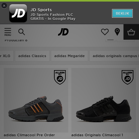
×
JD Sports
New In
BEKIJK
JD Sports Fashion PLC
GRATIS - In Google Play
Thuis
Adidas Originals Climacool
Heren
Adidas Originals Climacool
Verfijn
Dames
Producten 8
Kids
ar XLG
adidas Classics
adidas Megaride
adidas originals campus
Collecties
Merken
Voetbal
Sport
OFFERS
adidas Climacool Pre Order
adidas Originals Climacool 1
Download de app