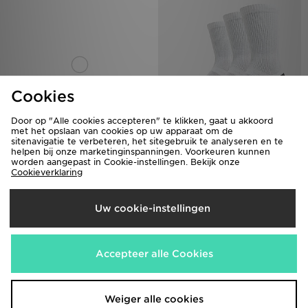
Cookies
Door op "Alle cookies accepteren" te klikken, gaat u akkoord
met het opslaan van cookies op uw apparaat om de
sitenavigatie te verbeteren, het sitegebruik te analyseren en te
New Era MLB New York Yankees
Under Armour 3 Pack HeatGear
helpen bij onze marketinginspanningen. Voorkeuren kunnen
9FORTY Cap
Tech Crew Socks
worden aangepast in Cookie-instellingen. Bekijk onze
€27,00
€14,00
Cookieverklaring
Uw cookie-instellingen
Accepteer alle Cookies
Weiger alle cookies