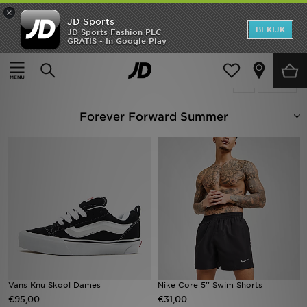
×
JD Sports
New In
BEKIJK
JD Sports Fashion PLC
GRATIS - In Google Play
Thuis
Forever Forward Summer
Heren
Producten 71
Verfijn
Dames
Forever Forward Summer
Kids
Collecties
Merken
Voetbal
Sport
OFFERS
Vans Knu Skool Dames
Nike Core 5'' Swim Shorts
€95,00
€31,00
Download de app