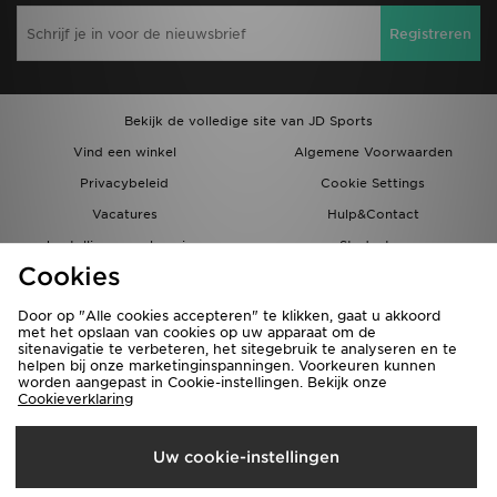
Registreren
Bekijk de volledige site van JD Sports
Vind een winkel
Algemene Voorwaarden
Privacybeleid
Cookie Settings
Vacatures
Hulp&Contact
bestellingen en levering
Studenten
Cookies
Partnerprogramma
JD Blog
Door op "Alle cookies accepteren" te klikken, gaat u akkoord
met het opslaan van cookies op uw apparaat om de
sitenavigatie te verbeteren, het sitegebruik te analyseren en te
helpen bij onze marketinginspanningen. Voorkeuren kunnen
worden aangepast in Cookie-instellingen. Bekijk onze
Cookieverklaring
Verzenden Naar
Uw cookie-instellingen
Nederland