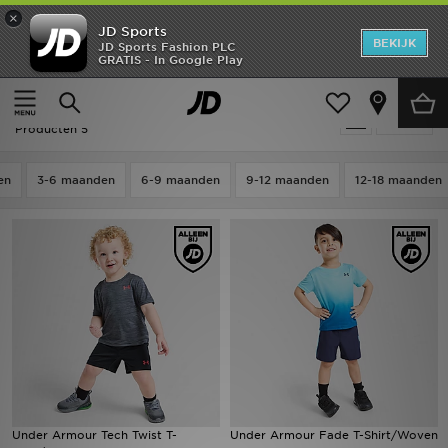
×
JD Sports
New In
BEKIJK
JD Sports Fashion PLC
GRATIS - In Google Play
Thuis
Kids
Babykleding (0-3 jaar)
T-shirts & Jasjes
Heren
Kids - Under Armour T-shirts & Jasjes
Verfijn
Dames
Producten 5
Kids
en
3-6 maanden
6-9 maanden
9-12 maanden
12-18 maanden
Collecties
Merken
Voetbal
Sport
OFFERS
Under Armour Tech Twist T-
Under Armour Fade T-Shirt/Woven
Download de app