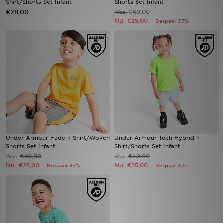
Shirt/Shorts Set Infant
Shorts Set Infant
€28,00
€40,00
Was
Nu
€25,00
Bespaar 37%
Winkel Zoeken
Bestelling Traceren
Mijn JD
Klantenservice
Vacatures
Under Armour Fade T-Shirt/Woven
Under Armour Tech Hybrid T-
Shorts Set Infant
Shirt/Shorts Set Infant
€40,00
€40,00
Was
Was
Nu
Nu
€25,00
€25,00
Bespaar 37%
Bespaar 37%