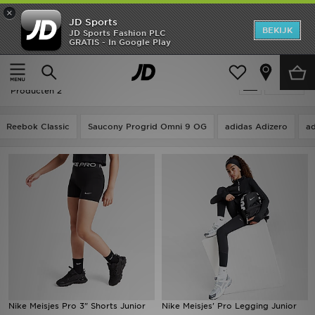
×
JD Sports
New In
BEKIJK
JD Sports Fashion PLC
GRATIS - In Google Play
Thuis
Kids
Heren
Kids - Nike Pro
Verfijn
Dames
Producten 2
Kids
Reebok Classic
Saucony Progrid Omni 9 OG
adidas Adizero
ad
Collecties
Merken
Voetbal
Sport
OFFERS
Nike Meisjes Pro 3" Shorts Junior
Nike Meisjes' Pro Legging Junior
Download de app