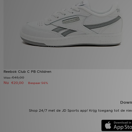
Winkel Zoeken
Bestelling Traceren
Mijn JD
Klantenservice
Vacatures
Reebok Club C PB Children
€45,00
Was
Nu
€20,00
Bespaar 56%
Downl
Shop 24/7 met de JD Sports app! Krijg toegang tot de nieu