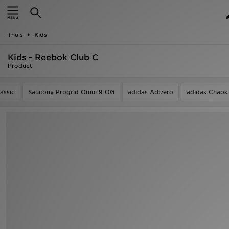
New In
Thuis
Kids
Heren
Kids - Reebok Club C
Dames
Product
Kids
assic
Saucony Progrid Omni 9 OG
adidas Adizero
adidas Chaos
Collecties
Merken
Voetbal
Sport
OFFERS
Download de app