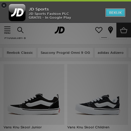
×
JD Sports
New In
BEKIJK
JD Sports Fashion PLC
GRATIS - In Google Play
Thuis
Kids
Heren
Kids - Vans Knu Skool
Verfijn
Dames
Producten 8
Kids
Reebok Classic
Saucony Progrid Omni 9 OG
adidas Adizero
Collecties
Merken
Voetbal
Sport
OFFERS
Vans Knu Skool Junior
Vans Knu Skool Children
Download de app