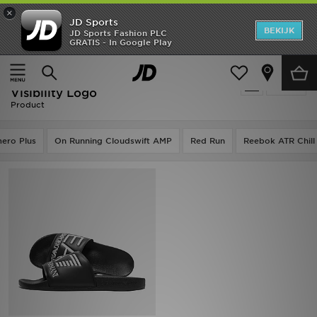
×
JD Sports
New In
BEKIJK
JD Sports Fashion PLC
GRATIS - In Google Play
Thuis
Mannen
Heren
Mannen - Emporio Armani EA7
Verfijn
Dames
Visibility Logo
Product
Kids
ero Plus
On Running Cloudswift AMP
Red Run
Reebok ATR Chill
Collecties
Merken
Voetbal
Sport
OFFERS
Download de app