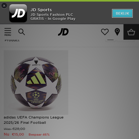
×
JD Sports
New In
BEKIJK
JD Sports Fashion PLC
GRATIS - In Google Play
Thuis
Mannen
Herenaccessoires
Sportartikelen
Heren
Sale | Mannen - Paars Sportartikelen
Verfijn
Dames
Product
Kids
Collecties
Merken
Voetbal
Sport
adidas UEFA Champions League
2025/26 Final Football
OFFERS
€28,00
Was
Nu
€15,00
Bespaar 46%
Download de app