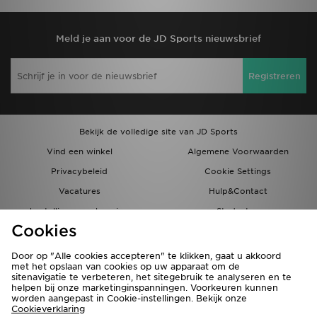
Meld je aan voor de JD Sports nieuwsbrief
Registreren
Bekijk de volledige site van JD Sports
Vind een winkel
Algemene Voorwaarden
Privacybeleid
Cookie Settings
Vacatures
Hulp&Contact
bestellingen en levering
Studenten
Cookies
Partnerprogramma
JD Blog
Door op "Alle cookies accepteren" te klikken, gaat u akkoord
met het opslaan van cookies op uw apparaat om de
sitenavigatie te verbeteren, het sitegebruik te analyseren en te
helpen bij onze marketinginspanningen. Voorkeuren kunnen
worden aangepast in Cookie-instellingen. Bekijk onze
Cookieverklaring