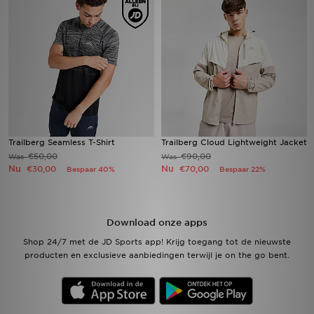
Winkel Zoeken
Bestelling Traceren
Mijn JD
Klantenservice
Trailberg Seamless T-Shirt
Trailberg Cloud Lightweight Jacket
€50,00
€90,00
Was
Was
Vacatures
Nu
Nu
€30,00
€70,00
Bespaar 40%
Bespaar 22%
Download onze apps
Shop 24/7 met de JD Sports app! Krijg toegang tot de nieuwste
producten en exclusieve aanbiedingen terwijl je on the go bent.