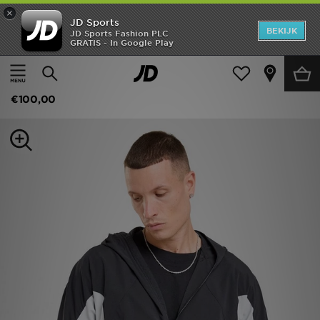
×
JD Sports
New In
BEKIJK
JD Sports Fashion PLC
GRATIS - In Google Play
Thuis
Mannen
Herenkleding
Jassen
Heren
Nike Tech Sun Shell Jacket
Dames
€100,00
Kids
Collecties
Merken
Voetbal
Sport
OFFERS
Download de app