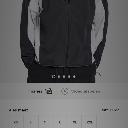
Winkel Zoeken
Bestelling Traceren
Mijn JD
Klantenservice
Vacatures
Images
Video afspelen
Kies maat
Size Guide
XS
S
M
L
XL
XXL