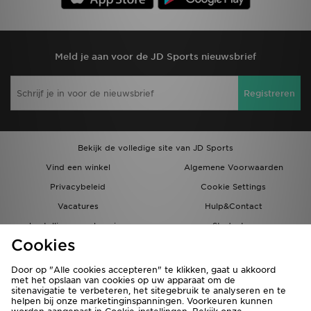
Meld je aan voor de JD Sports nieuwsbrief
Registreren
Bekijk de volledige site van JD Sports
Vind een winkel
Algemene Voorwaarden
Privacybeleid
Cookie Settings
Vacatures
Hulp&Contact
bestellingen en levering
Studenten
Cookies
Partnerprogramma
JD Blog
Door op "Alle cookies accepteren" te klikken, gaat u akkoord
met het opslaan van cookies op uw apparaat om de
sitenavigatie te verbeteren, het sitegebruik te analyseren en te
helpen bij onze marketinginspanningen. Voorkeuren kunnen