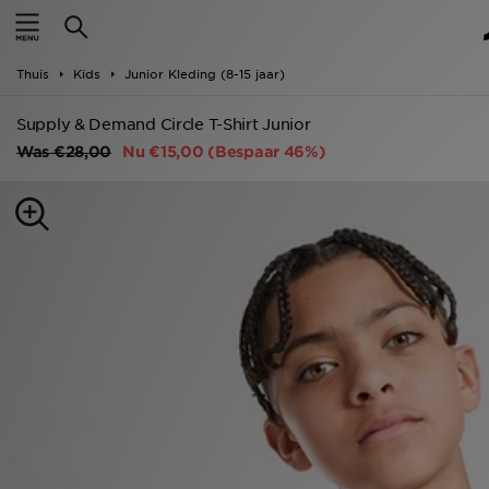
New In
Thuis
Kids
Junior Kleding (8-15 jaar)
Heren
Supply & Demand Circle T-Shirt Junior
Dames
Was
€28,00
Nu
€15,00
(Bespaar 46%)
Kids
Collecties
Merken
Voetbal
Sport
OFFERS
Download de app