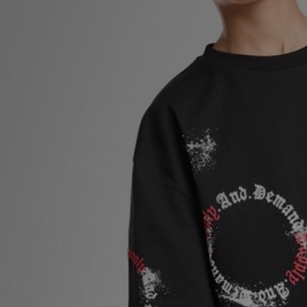
Winkel Zoeken
Bestelling Traceren
Mijn JD
Klantenservice
Vacatures