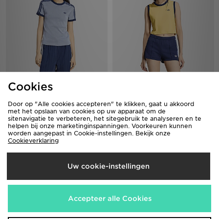
adidas Heather 3s Cali T-shirt
adidas Heather Tanktop
Cookies
€40,00
€35,00
Door op "Alle cookies accepteren" te klikken, gaat u akkoord
met het opslaan van cookies op uw apparaat om de
sitenavigatie te verbeteren, het sitegebruik te analyseren en te
helpen bij onze marketinginspanningen. Voorkeuren kunnen
worden aangepast in Cookie-instellingen. Bekijk onze
Cookieverklaring
Uw cookie-instellingen
Accepteer alle Cookies
adidas Embroidery Pack Loose
adidas X Mia Marquez T-shirt met
Graphic T-shirt
Lange Mouwen en Rits