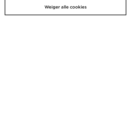
€35,00
€80,00
Weiger alle cookies
adidas Linear Mesh T-shirt
adidas Essentials 3-stripes Slim-fit
Baby T-shirt
€45,00
€25,00