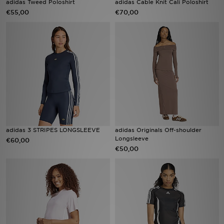
adidas Tweed Poloshirt
adidas Cable Knit Cali Poloshirt
€55,00
€70,00
Winkel Zoeken
Bestelling Traceren
Mijn JD
Klantenservice
Vacatures
adidas 3 STRIPES LONGSLEEVE
adidas Originals Off-shoulder
Longsleeve
€60,00
€50,00