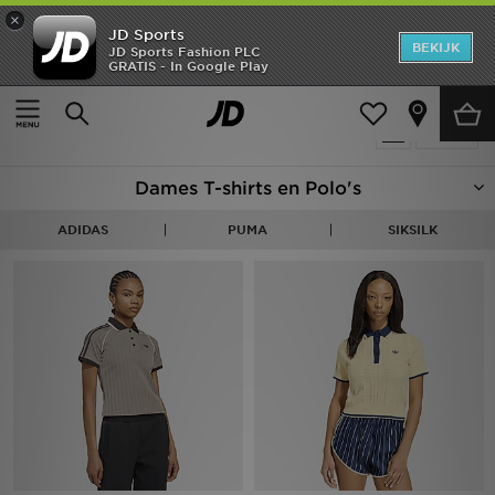
×
JD Sports
New In
BEKIJK
JD Sports Fashion PLC
GRATIS - In Google Play
Thuis
Vrouwen
Dameskleding
T-shirts & Poloshirts
Heren
Producten 134
Verfijn
Dames
Dames T-shirts en Polo's
Kids
ADIDAS
PUMA
SIKSILK
Collecties
Merken
Voetbal
Sport
OFFERS
Download de app