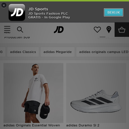
×
JD Sports
New In
BEKIJK
JD Sports Fashion PLC
GRATIS - In Google Play
Thuis
Adidas Essentials
Heren
Adidas Essentials
Verfijn
Dames
Producten 509
Kids
LG
adidas Classics
adidas Megaride
adidas originals campus LED
Collecties
Merken
Voetbal
Sport
OFFERS
adidas Originals Essential Woven
adidas Duramo Sl 2
Download de app