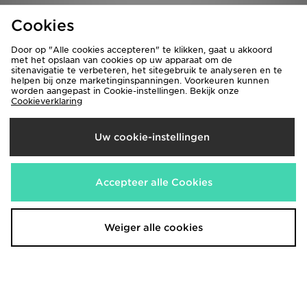
Cookies
Door op "Alle cookies accepteren" te klikken, gaat u akkoord
met het opslaan van cookies op uw apparaat om de
sitenavigatie te verbeteren, het sitegebruik te analyseren en te
helpen bij onze marketinginspanningen. Voorkeuren kunnen
worden aangepast in Cookie-instellingen. Bekijk onze
Cookieverklaring
Uw cookie-instellingen
adidas Originals Trefoil Essentials
adidas Workout Essentials Base
Waffle T-shirt
Woven Short
€33,00
€28,00
Accepteer alle Cookies
Weiger alle cookies