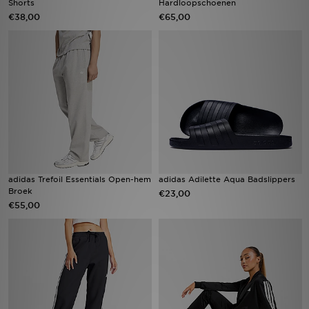
Shorts
Hardloopschoenen
€38,00
€65,00
Winkel Zoeken
Bestelling Traceren
Mijn JD
Klantenservice
Vacatures
adidas Trefoil Essentials Open-hem
adidas Adilette Aqua Badslippers
Broek
€23,00
€55,00