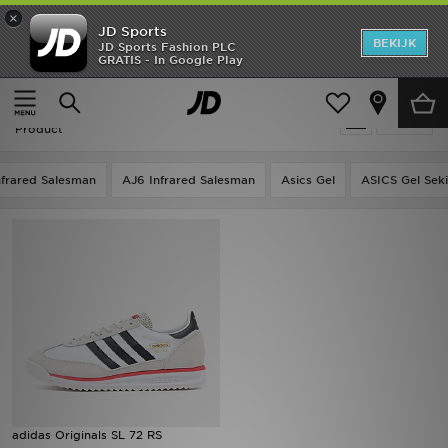
×
JD Sports
New In
BEKIJK
JD Sports Fashion PLC
GRATIS - In Google Play
Thuis
Sale | Adidas Originals SL
Heren
Sale | Adidas Originals SL
Verfijn
Dames
Product
Kids
nfrared Salesman
AJ6 Infrared Salesman
Asics Gel
ASICS Gel Sek
Collecties
Merken
Voetbal
Sport
OFFERS
adidas Originals SL 72 RS
Download de app