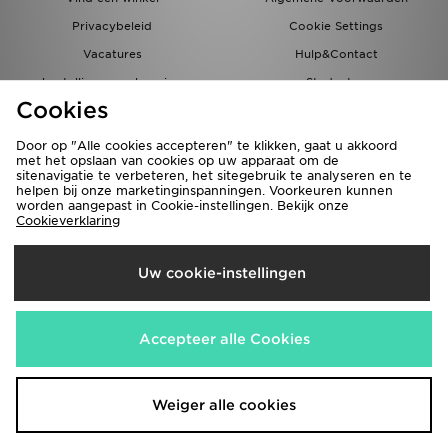
Privacybeleid
Cookie Settings
Vacatures
Hulp&Contact
bestellingen en levering
Studenten
Cookies
Partnerprogramma
JD Blog
Door op "Alle cookies accepteren" te klikken, gaat u akkoord
met het opslaan van cookies op uw apparaat om de
sitenavigatie te verbeteren, het sitegebruik te analyseren en te
helpen bij onze marketinginspanningen. Voorkeuren kunnen
worden aangepast in Cookie-instellingen. Bekijk onze
Cookieverklaring
Verzenden Naar
Uw cookie-instellingen
Nederland
Wij accepteren de volgende betaalmethoden
Accepteer alle Cookies
Bezoek onze bedrijfswebsite
www.jdplc.com
Weiger alle cookies
Copyright © 2026 JD Sports Fashion Plc, alle rechten voorbehouden.