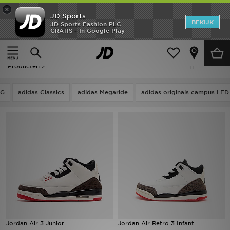
×
JD Sports
New In
BEKIJK
JD Sports Fashion PLC
GRATIS - In Google Play
Thuis
Air Jordan 3 Fathers Day
Heren
Air Jordan 3 Fathers Day
Verfijn
Dames
Producten 2
Kids
LG
adidas Classics
adidas Megaride
adidas originals campus LED
Collecties
Merken
Voetbal
Sport
OFFERS
Jordan Air 3 Junior
Jordan Air Retro 3 Infant
Download de app