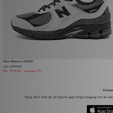
Winkel Zoeken
Bestelling Traceren
Mijn JD
Klantenservice
Vacatures
New Balance 2002R
€150,00
Was
Nu
€110,00
Bespaar 27%
Downl
Shop 24/7 met de JD Sports app! Krijg toegang tot de nieu