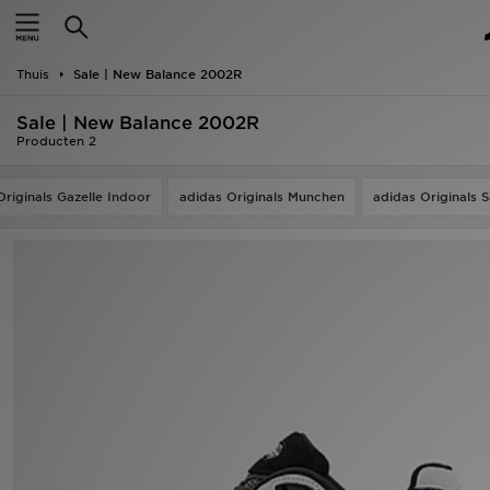
New In
Thuis
Sale | New Balance 2002R
Heren
Sale | New Balance 2002R
Dames
Producten 2
Kids
Originals Gazelle Indoor
adidas Originals Munchen
adidas Originals
Collecties
Merken
Voetbal
Sport
OFFERS
Download de app