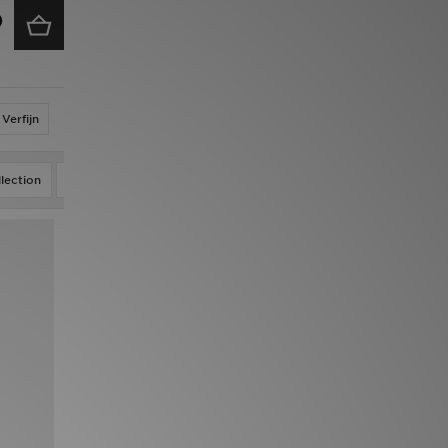
Verfijn
lection
Air Jordan 3 Worlds Best Dad
Air Jordan 6 Infrared Salesma