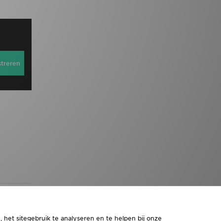
streren
 het sitegebruik te analyseren en te helpen bij onze