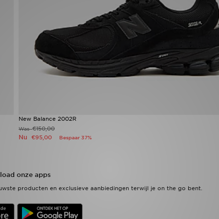
New Balance 2002R
€150,00
Was
Nu
€95,00
Bespaar 37%
oad onze apps
wste producten en exclusieve aanbiedingen terwijl je on the go bent.