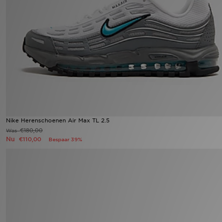
Winkel Zoeken
Bestelling Traceren
Mijn JD
Klantenservice
Vacatures
Nike Herenschoenen Air Max TL 2.5
€180,00
Was
Nu
€110,00
Bespaar 39%