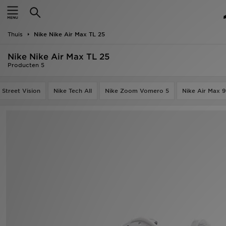
New In
Thuis
Nike Nike Air Max TL 25
Heren
Nike Nike Air Max TL 25
Dames
Producten 5
Kids
 Street Vision
Nike Tech All
Nike Zoom Vomero 5
Nike Air Max 
Collecties
Merken
Voetbal
Sport
OFFERS
Download de app