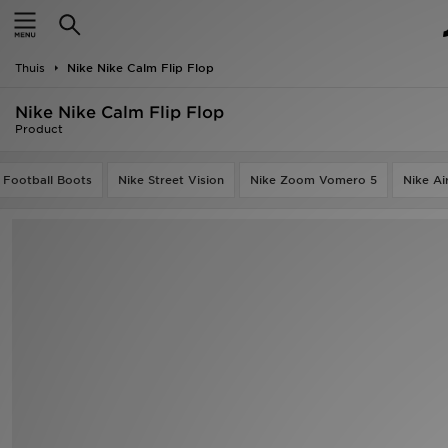
New In
Thuis
Nike Nike Calm Flip Flop
Heren
Nike Nike Calm Flip Flop
Dames
Product
Kids
 Football Boots
Nike Street Vision
Nike Zoom Vomero 5
Nike A
Collecties
Merken
Voetbal
Sport
OFFERS
Download de app