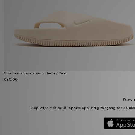
Winkel Zoeken
Bestelling Traceren
Mijn JD
Klantenservice
Vacatures
Nike Teenslippers voor dames Calm
€50,00
Downl
Shop 24/7 met de JD Sports app! Krijg toegang tot de nieu