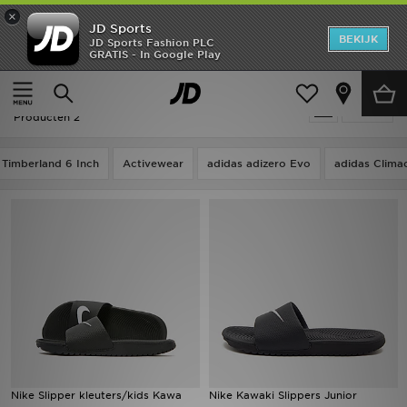
×
JD Sports
New In
BEKIJK
JD Sports Fashion PLC
GRATIS - In Google Play
Thuis
Zwart Nike Kawa
Heren
Zwart Nike Kawa
Verfijn
Dames
Producten 2
Kids
Timberland 6 Inch
Activewear
adidas adizero Evo
adidas Clima
Collecties
Merken
Voetbal
Sport
OFFERS
Nike Slipper kleuters/kids Kawa
Nike Kawaki Slippers Junior
Download de app