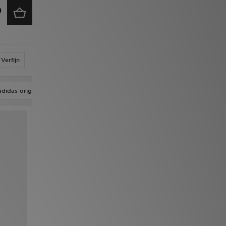
Verfijn
adidas originals campus LED
adidas x Messi
adidas ZNE Collection