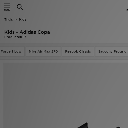
New In
Thuis
Kids
Heren
Kids - Adidas Copa
Dames
Producten 17
Kids
r Force 1 Low
Nike Air Max 270
Reebok Classic
Saucony Progrid
Collecties
Merken
Voetbal
Sport
OFFERS
Download de app