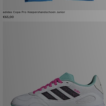
adidas Copa Pro Keepershandschoen Junior
€65,00