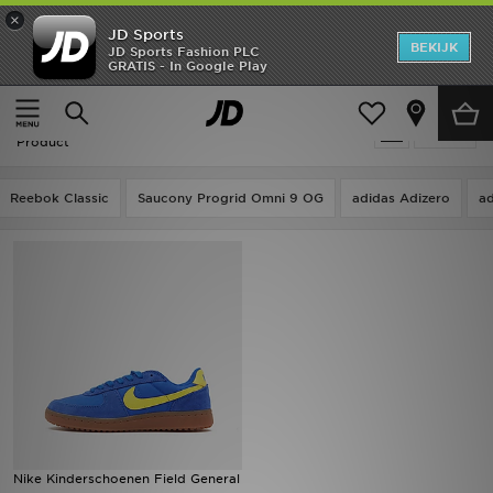
×
JD Sports
New In
BEKIJK
JD Sports Fashion PLC
GRATIS - In Google Play
Thuis
Kids
Heren
Kids - Nike Field General
Verfijn
Dames
Product
Kids
Reebok Classic
Saucony Progrid Omni 9 OG
adidas Adizero
ad
Collecties
Merken
Voetbal
Sport
OFFERS
Nike Kinderschoenen Field General
Download de app