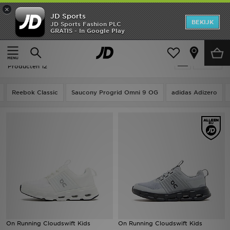
×
JD Sports
New In
BEKIJK
JD Sports Fashion PLC
GRATIS - In Google Play
Thuis
Kids
Heren
Kids - On Running Cloudswift
Verfijn
Dames
Producten 12
Kids
Reebok Classic
Saucony Progrid Omni 9 OG
adidas Adizero
Collecties
Merken
Voetbal
Sport
OFFERS
On Running Cloudswift Kids
On Running Cloudswift Kids
Download de app