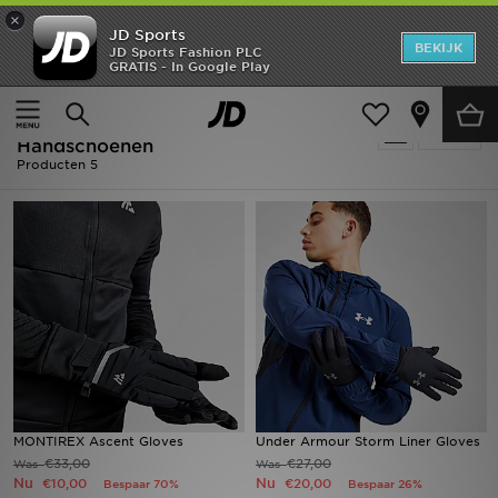
×
JD Sports
New In
BEKIJK
JD Sports Fashion PLC
GRATIS - In Google Play
Thuis
Mannen
Herenaccessoires
Sjaals & Handschoenen
Heren
Sale | Mannen - Sjaals &
Verfijn
Dames
Handschoenen
Producten 5
Kids
Collecties
Merken
Voetbal
Sport
MONTIREX Ascent Gloves
Under Armour Storm Liner Gloves
OFFERS
€33,00
€27,00
Was
Was
Nu
Nu
€10,00
€20,00
Bespaar 70%
Bespaar 26%
Download de app