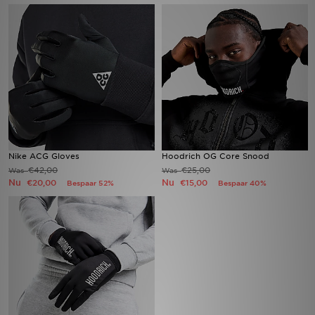
Winkel Zoeken
Bestelling Traceren
Mijn JD
Klantenservice
Nike ACG Gloves
Hoodrich OG Core Snood
Vacatures
€42,00
€25,00
Was
Was
Nu
Nu
€20,00
€15,00
Bespaar 52%
Bespaar 40%