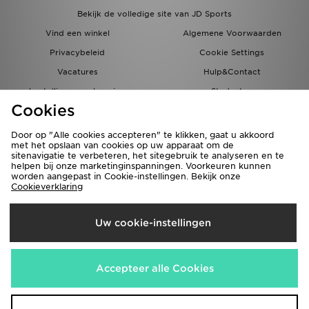
Bekijk de volledige site van JD Sports
Vind een winkel
Algemene Voorwaarden
Privacybeleid
Cookie Settings
Vacatures
Hulp&Contact
bestellingen en levering
Studenten
Cookies
Partnerprogramma
JD Blog
Door op "Alle cookies accepteren" te klikken, gaat u akkoord
met het opslaan van cookies op uw apparaat om de
sitenavigatie te verbeteren, het sitegebruik te analyseren en te
helpen bij onze marketinginspanningen. Voorkeuren kunnen
worden aangepast in Cookie-instellingen. Bekijk onze
Cookieverklaring
Verzenden Naar
Uw cookie-instellingen
Nederland
Wij accepteren de volgende betaalmethoden
Accepteer alle Cookies