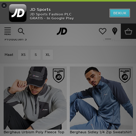
×
JD Sports
New In
BEKIJK
JD Sports Fashion PLC
GRATIS - In Google Play
Thuis
Mannen
Herenkleding
Sweaters
Heren
Mannen - Berghaus Sweaters
Verfijn
Dames
Producten 3
Kids
Maat
XS
S
XL
Collecties
Merken
Voetbal
Sport
OFFERS
Berghaus Urbism Poly Fleece Top
Berghaus Sidley 1/4 Zip Sweatshirt
Download de app