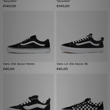
'Souvenir'
'Souvenir'
€140,00
€140,00
Winkel Zoeken
Bestelling Traceren
Mijn JD
Klantenservice
Vacatures
Vans Old Skool Heren
Vans LX Old Skool 36
€80,00
€85,00