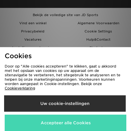
Bekijk de volledige site van JD Sports
Vind een winkel
Algemene Voorwaarden
Privacybeleid
Cookie Settings
Vacatures
Hulp&Contact
bestellingen en levering
Studenten
Cookies
Partnerprogramma
JD Blog
Door op "Alle cookies accepteren" te klikken, gaat u akkoord
met het opslaan van cookies op uw apparaat om de
sitenavigatie te verbeteren, het sitegebruik te analyseren en te
helpen bij onze marketinginspanningen. Voorkeuren kunnen
worden aangepast in Cookie-instellingen. Bekijk onze
Cookieverklaring
Verzenden Naar
Uw cookie-instellingen
Nederland
Wij accepteren de volgende betaalmethoden
Accepteer alle Cookies