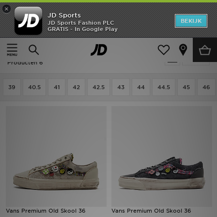
×
JD Sports
New In
BEKIJK
JD Sports Fashion PLC
GRATIS - In Google Play
Thuis
Mannen
Herenschoenen
Skateschoenen
Heren
Mannen - Vans Skateschoenen
Verfijn
Dames
Producten 6
Kids
39
40.5
41
42
42.5
43
44
44.5
45
46
Collecties
Merken
Voetbal
Sport
OFFERS
Vans Premium Old Skool 36
Vans Premium Old Skool 36
Download de app