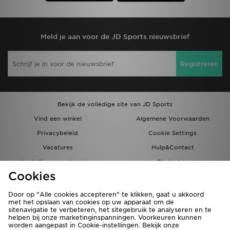
Meld je aan voor de JD Sports nieuwsbrief
Registreren
Bekijk de volledige site van JD Sports
Vind een winkel
Algemene Voorwaarden
Privacybeleid
Cookie Settings
Vacatures
Hulp&Contact
bestellingen en levering
Studenten
Cookies
Partnerprogramma
JD Blog
Door op "Alle cookies accepteren" te klikken, gaat u akkoord
met het opslaan van cookies op uw apparaat om de
sitenavigatie te verbeteren, het sitegebruik te analyseren en te
helpen bij onze marketinginspanningen. Voorkeuren kunnen
worden aangepast in Cookie-instellingen. Bekijk onze