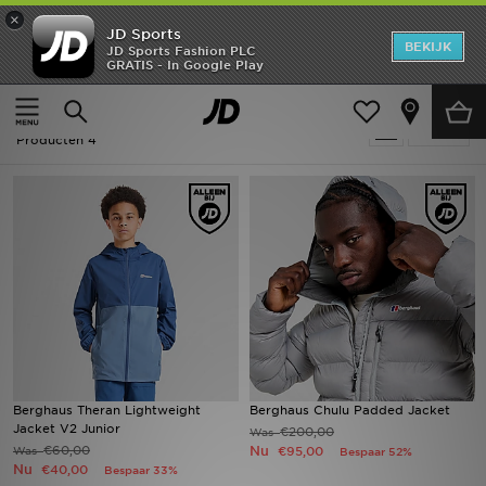
×
JD Sports
New In
BEKIJK
JD Sports Fashion PLC
GRATIS - In Google Play
Thuis
Sale | Berghaus Jassen
Heren
Sale | Berghaus Jassen
Verfijn
Dames
Producten 4
Kids
Collecties
Merken
Voetbal
Sport
Berghaus Theran Lightweight
Berghaus Chulu Padded Jacket
Jacket V2 Junior
€200,00
Was
OFFERS
€60,00
Nu
Was
€95,00
Bespaar 52%
Nu
€40,00
Bespaar 33%
Download de app