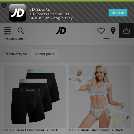
×
JD Sports
New In
BEKIJK
JD Sports Fashion PLC
GRATIS - In Google Play
Thuis
Sale | Calvin Klein Underwear
Heren
Sale | Calvin Klein Underwear
Verfijn
Dames
Producten 4
Kids
Producttype
Ondergoed
Collecties
Merken
Voetbal
Sport
OFFERS
Calvin Klein Underwear 3-Pack
Calvin Klein Underwear 3-Pack
Download de app