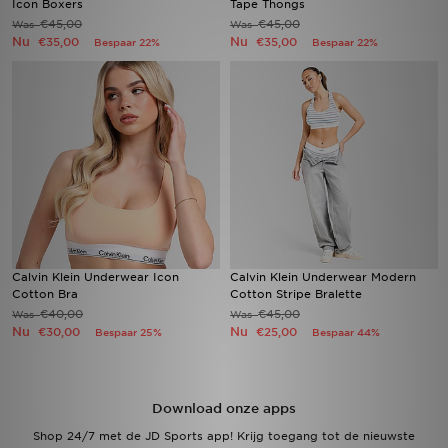
Icon Boxers
Tape Thongs
€45,00
€45,00
Was
Was
Nu
Nu
€35,00
€35,00
Bespaar 22%
Bespaar 22%
Winkel Zoeken
Bestelling Traceren
Mijn JD
Klantenservice
Vacatures
Calvin Klein Underwear Icon
Calvin Klein Underwear Modern
Cotton Bra
Cotton Stripe Bralette
€40,00
€45,00
Was
Was
Nu
Nu
€30,00
€25,00
Bespaar 25%
Bespaar 44%
Download onze apps
Shop 24/7 met de JD Sports app! Krijg toegang tot de nieuwste