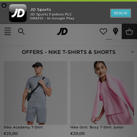
×
JD Sports
New In
BEKIJK
JD Sports Fashion PLC
GRATIS - In Google Play
Thuis
Nike T-Shirts
Heren
Producten 289
Verfijn
Dames
OFFERS - NIKE T-SHIRTS & SHORTS
Kids
Collecties
Merken
Voetbal
Sport
OFFERS
Nike Academy T-Shirt
Nike Girls' Boxy T-Shirt Junior
€25,00
€20,00
Download de app