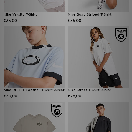
Nike Varsity T-Shirt
Nike Boxy Striped T-Shirt
€35,00
€35,00
Nike Dri-FIT Football T-Shirt Junior
Nike Street T-Shirt Junior
€30,00
€28,00