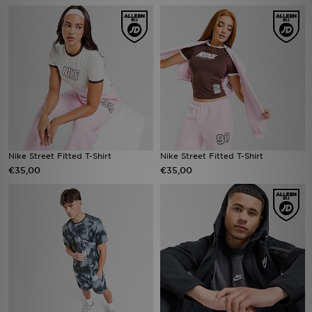
Winkel Zoeken
Bestelling Traceren
Mijn JD
Klantenservice
Nike Street Fitted T-Shirt
Nike Street Fitted T-Shirt
Vacatures
€35,00
€35,00