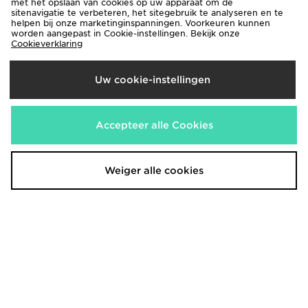
Nike Dri-FIT voetbaltop met korte
Nike Dri-FIT voetbaltop met korte
met het opslaan van cookies op uw apparaat om de
sitenavigatie te verbeteren, het sitegebruik te analyseren en te
mouwen voor kids FC Barcelona
mouwen voor heren FC Barcelona
helpen bij onze marketinginspanningen. Voorkeuren kunnen
Strike Fourth
Strike Fourth
worden aangepast in Cookie-instellingen. Bekijk onze
€45,00
€55,00
Cookieverklaring
Uw cookie-instellingen
Accepteer alle Cookies
Weiger alle cookies
Nike Dri-FIT voetbaltop met korte
Nike T-shirt met korte mouwen
mouwen voor heren FC Barcelona
voor heren Sportswear
Strike Fourth
€30,00
€55,00