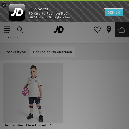
×
JD Sports
New In
BEKIJK
JD Sports Fashion PLC
GRATIS - In Google Play
Thuis
Sale | Umbro
Heren
Sale | Umbro
Verfijn
Dames
Product
Kids
Producttype
Replica shirts en truien
Collecties
Merken
Voetbal
Sport
OFFERS
Umbro West Ham United FC
Download de app