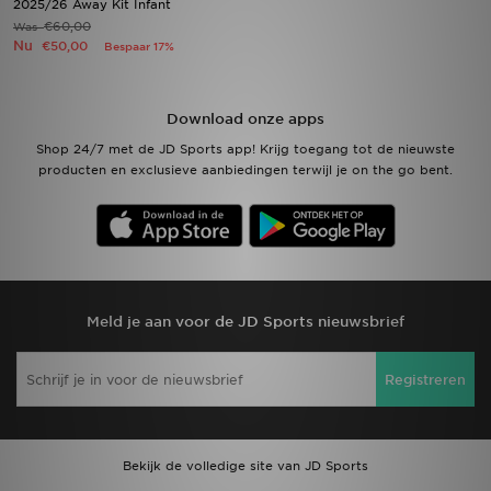
2025/26 Away Kit Infant
€60,00
Was
Nu
€50,00
Bespaar 17%
Winkel Zoeken
Bestelling Traceren
Download onze apps
Mijn JD
Shop 24/7 met de JD Sports app! Krijg toegang tot de nieuwste
producten en exclusieve aanbiedingen terwijl je on the go bent.
Klantenservice
Vacatures
Meld je aan voor de JD Sports nieuwsbrief
Registreren
Bekijk de volledige site van JD Sports