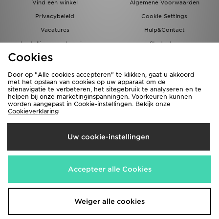
Vind een winkel
Algemene Voorwaarden
Privacybeleid
Cookie Settings
Vacatures
Hulp&Contact
bestellingen en levering
Studenten
Cookies
Partnerprogramma
JD Blog
Door op "Alle cookies accepteren" te klikken, gaat u akkoord
met het opslaan van cookies op uw apparaat om de
sitenavigatie te verbeteren, het sitegebruik te analyseren en te
helpen bij onze marketinginspanningen. Voorkeuren kunnen
worden aangepast in Cookie-instellingen. Bekijk onze
Cookieverklaring
Verzenden Naar
Uw cookie-instellingen
Nederland
Wij accepteren de volgende betaalmethoden
Accepteer alle Cookies
Bezoek onze bedrijfswebsite
www.jdplc.com
Weiger alle cookies
Copyright © 2026 JD Sports Fashion Plc, alle rechten voorbehouden.