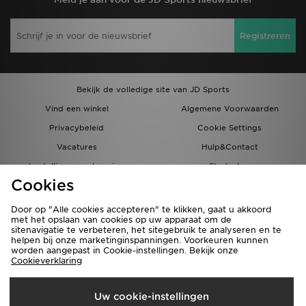
Registreren
Bekijk de volledige site van JD Sports
Vind een winkel
Algemene Voorwaarden
Privacybeleid
Cookie Settings
Vacatures
Hulp&Contact
bestellingen en levering
Studenten
Cookies
Partnerprogramma
JD Blog
Door op "Alle cookies accepteren" te klikken, gaat u akkoord
met het opslaan van cookies op uw apparaat om de
sitenavigatie te verbeteren, het sitegebruik te analyseren en te
helpen bij onze marketinginspanningen. Voorkeuren kunnen
worden aangepast in Cookie-instellingen. Bekijk onze
Cookieverklaring
Verzenden Naar
Uw cookie-instellingen
Nederland