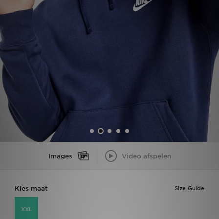
Winkel Zoeken
Bestelling Traceren
Mijn JD
Klantenservice
Vacatures
Images
Video afspelen
Kies maat
Size Guide
XXL