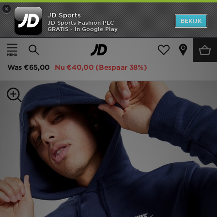
×
JD Sports
New In
BEKIJK
JD Sports Fashion PLC
GRATIS - In Google Play
Thuis
Mannen
Herenkleding
Hoodies
Heren
Nike Foundation Overhead Hoodie Heren
Dames
Was
€65,00
Nu
€40,00
(Bespaar 38%)
Kids
Collecties
Merken
Voetbal
Sport
OFFERS
Download de app