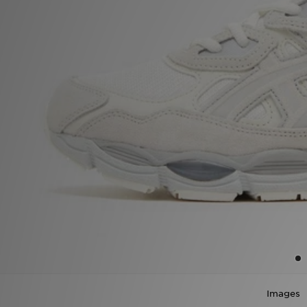
Winkel Zoeken
Bestelling Traceren
Mijn JD
Klantenservice
Vacatures
Images