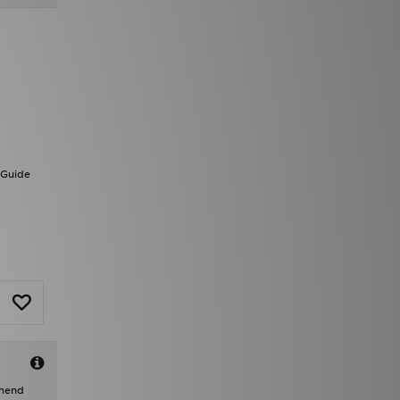
 Guide
emend