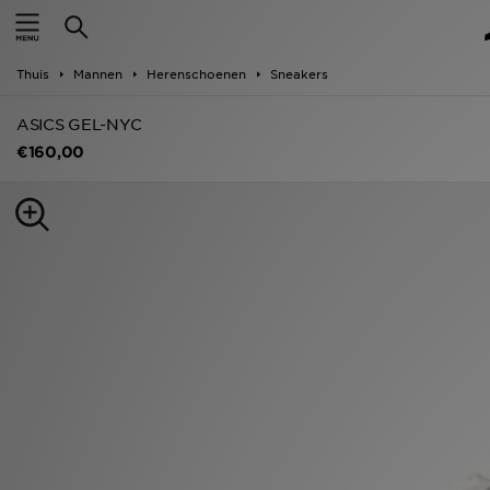
New In
Thuis
Mannen
Herenschoenen
Sneakers
Heren
ASICS GEL-NYC
Dames
€160,00
Kids
Collecties
Merken
Voetbal
Sport
OFFERS
Download de app