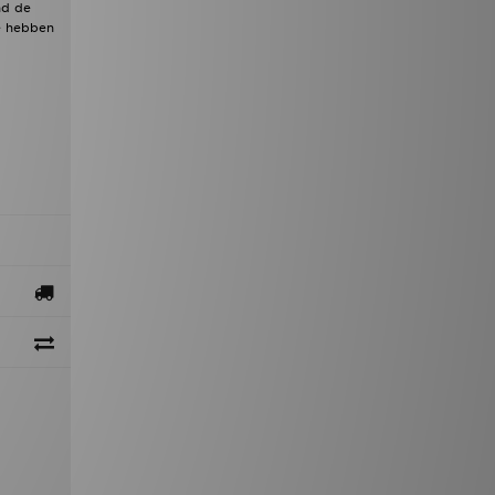
nd de
e hebben