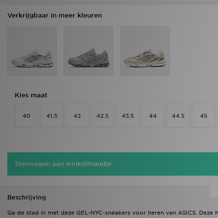
Verkrijgbaar in meer kleuren
Kies maat
40
41.5
42
42.5
43.5
44
44.5
45
Toevoegen aan winkelmandje
Beschrijving
Ga de stad in met deze GEL-NYC-sneakers voor heren van ASICS. Deze ha