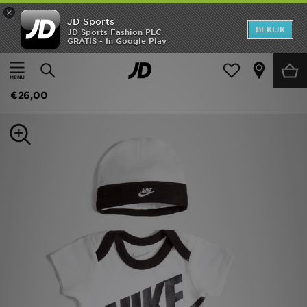
×
JD Sports
New In
BEKIJK
JD Sports Fashion PLC
GRATIS - In Google Play
Thuis
Kids
Babykleding (0-3 jaar)
Bodysuits
Heren
Nike 3 Piece Futura Logo Set Baby's
Dames
€26,00
Kids
Collecties
Merken
Voetbal
Sport
OFFERS
Download de app