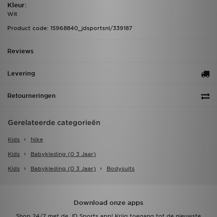
Kleur:
Wit
Product code: 15968840_jdsportsnl/339187
Reviews
Levering
Retourneringen
Gerelateerde categorieën
Kids
Nike
Kids
Babykleding (0 3 Jaar)
Kids
Babykleding (0 3 Jaar)
Bodysuits
Download onze apps
Shop 24/7 met de JD Sports app! Krijg toegang tot de nieuwste