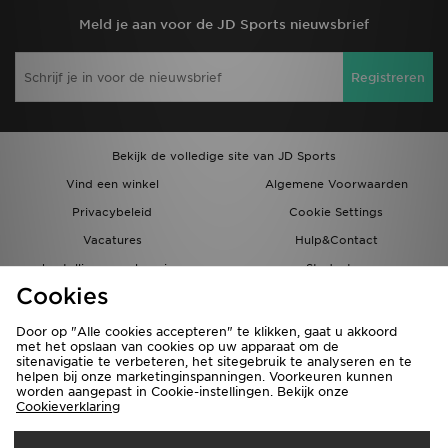
Meld je aan voor de JD Sports nieuwsbrief
Registreren
Bekijk de volledige site van JD Sports
Vind een winkel
Algemene Voorwaarden
Privacybeleid
Cookie Settings
Vacatures
Hulp&Contact
bestellingen en levering
Studenten
Cookies
Partnerprogramma
JD Blog
Door op "Alle cookies accepteren" te klikken, gaat u akkoord
met het opslaan van cookies op uw apparaat om de
sitenavigatie te verbeteren, het sitegebruik te analyseren en te
helpen bij onze marketinginspanningen. Voorkeuren kunnen
worden aangepast in Cookie-instellingen. Bekijk onze
Cookieverklaring
Verzenden Naar