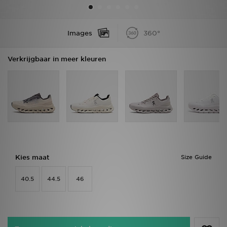
Winkel Zoeken
Images
360°
Bestelling Traceren
Verkrijgbaar in meer kleuren
Mijn JD
Klantenservice
Vacatures
Kies maat
Size Guide
40.5
44.5
46