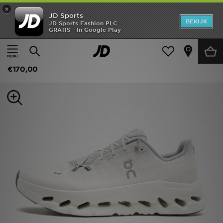
×
JD Sports
New In
BEKIJK
JD Sports Fashion PLC
GRATIS - In Google Play
Thuis
Mannen
Herenschoenen
Sneakers
Heren
On Running Cloudtilt
Dames
€170,00
Kids
Collecties
Merken
Voetbal
Sport
OFFERS
Download de app