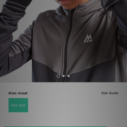
Winkel Zoeken
Bestelling Traceren
Mijn JD
Klantenservice
Vacatures
Kies maat
Size Guide
One Size