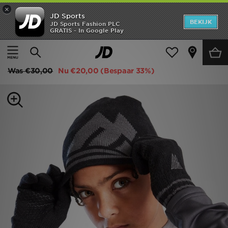
×
JD Sports
New In
BEKIJK
JD Sports Fashion PLC
GRATIS - In Google Play
Thuis
Kids
Kinderaccessoires
Heren
MONTIREX Ibex Beanie/Gloves Set Junior
Dames
Was
€30,00
Nu
€20,00
(Bespaar 33%)
Kids
Collecties
Merken
Voetbal
Sport
OFFERS
Download de app