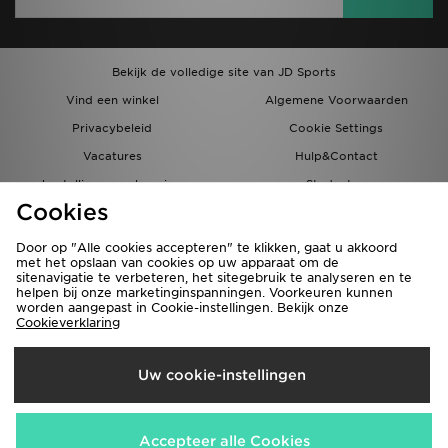
Bekijk de volledige site van JD Sports
Vind een winkel
Algemene Voorwaarden
Privacybeleid
Cookie Settings
Vacatures
Hulp&Contact
bestellingen en levering
Studenten
Cookies
Partnerprogramma
JD Blog
Door op "Alle cookies accepteren" te klikken, gaat u akkoord
met het opslaan van cookies op uw apparaat om de
sitenavigatie te verbeteren, het sitegebruik te analyseren en te
helpen bij onze marketinginspanningen. Voorkeuren kunnen
worden aangepast in Cookie-instellingen. Bekijk onze
Cookieverklaring
Verzenden Naar
Uw cookie-instellingen
Nederland
Wij accepteren de volgende betaalmethoden
Accepteer alle Cookies