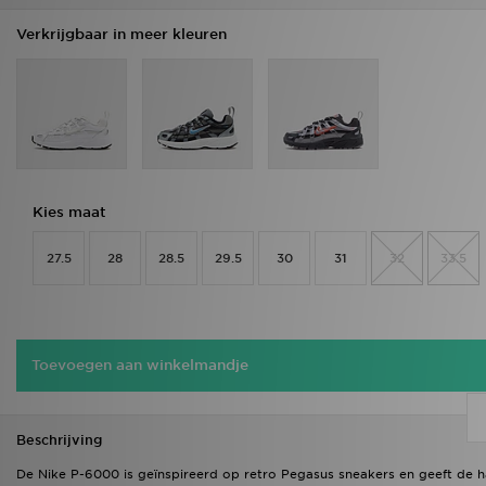
Verkrijgbaar in meer kleuren
Kies maat
27.5
28
28.5
29.5
30
31
32
33.5
Toevoegen aan winkelmandje
Beschrijving
De Nike P-6000 is geïnspireerd op retro Pegasus sneakers en geeft de 