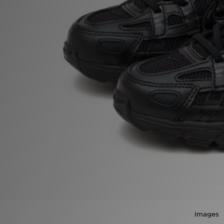
Winkel Zoeken
Bestelling Traceren
Mijn JD
Klantenservice
Vacatures
Images