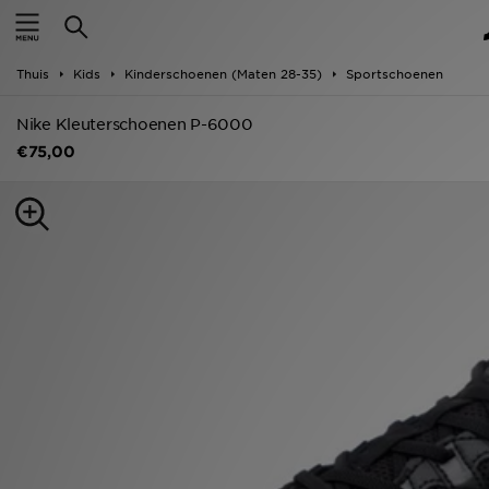
New In
Thuis
Kids
Kinderschoenen (Maten 28-35)
Sportschoenen
Heren
Nike Kleuterschoenen P-6000
Dames
€75,00
Kids
Collecties
Merken
Voetbal
Sport
OFFERS
Download de app