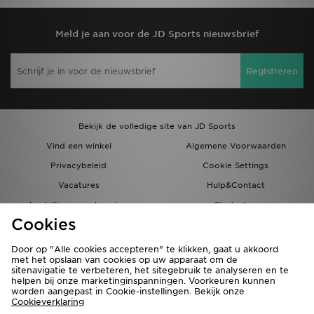
Meld je aan voor de JD Sports nieuwsbrief
Registreren
Bekijk de volledige site van JD Sports
Vind een winkel
Algemene Voorwaarden
Privacybeleid
Cookie Settings
Vacatures
Hulp&Contact
bestellingen en levering
Studenten
Cookies
Partnerprogramma
JD Blog
Door op "Alle cookies accepteren" te klikken, gaat u akkoord
met het opslaan van cookies op uw apparaat om de
sitenavigatie te verbeteren, het sitegebruik te analyseren en te
helpen bij onze marketinginspanningen. Voorkeuren kunnen
worden aangepast in Cookie-instellingen. Bekijk onze
Cookieverklaring