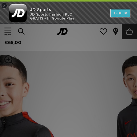
×
JD Sports
New In
BEKIJK
JD Sports Fashion PLC
GRATIS - In Google Play
Thuis
Kids
Junior Kleding (8-15 jaar)
Replica outfits
Heren
Nike Paris Saint Germain Strike Drill Top Junior
Dames
€65,00
Kids
Collecties
Merken
Voetbal
Sport
OFFERS
Download de app