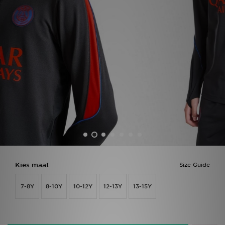
Winkel Zoeken
Bestelling Traceren
Mijn JD
Klantenservice
Vacatures
Kies maat
Size Guide
7-8Y
8-10Y
10-12Y
12-13Y
13-15Y