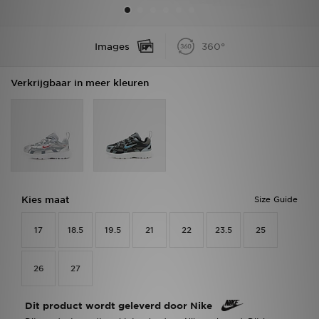
Winkel Zoeken
Images
360°
Bestelling Traceren
Verkrijgbaar in meer kleuren
Mijn JD
Klantenservice
Vacatures
Kies maat
Size Guide
17
18.5
19.5
21
22
23.5
25
26
27
Dit product wordt geleverd door Nike