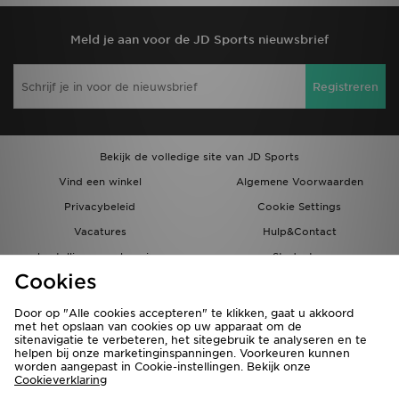
Meld je aan voor de JD Sports nieuwsbrief
Registreren
Bekijk de volledige site van JD Sports
Vind een winkel
Algemene Voorwaarden
Privacybeleid
Cookie Settings
Vacatures
Hulp&Contact
bestellingen en levering
Studenten
Cookies
Partnerprogramma
JD Blog
Door op "Alle cookies accepteren" te klikken, gaat u akkoord
met het opslaan van cookies op uw apparaat om de
sitenavigatie te verbeteren, het sitegebruik te analyseren en te
helpen bij onze marketinginspanningen. Voorkeuren kunnen
worden aangepast in Cookie-instellingen. Bekijk onze
Cookieverklaring