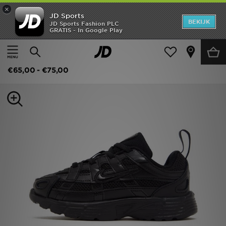
×
JD Sports
New In
BEKIJK
JD Sports Fashion PLC
GRATIS - In Google Play
Thuis
Kids
Babyschoenen (Maten 16-27)
Alle Sneakers
Heren
Nike Schoenen voor baby's/peuters P-6000
Dames
€65,00
-
€75,00
Kids
Collecties
Merken
Voetbal
Sport
OFFERS
Download de app