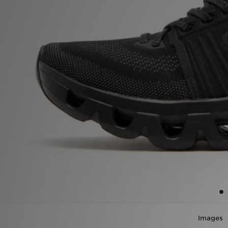
Winkel Zoeken
Bestelling Traceren
Mijn JD
Klantenservice
Vacatures
Images