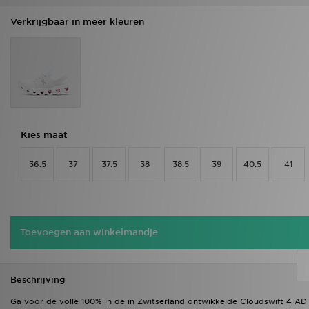
Verkrijgbaar in meer kleuren
Kies maat
36.5
37
37.5
38
38.5
39
40.5
41
Toevoegen aan winkelmandje
Beschrijving
Ga voor de volle 100% in de in Zwitserland ontwikkelde Cloudswift 4 