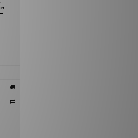
n
ion
een