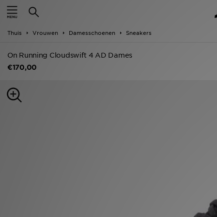
New In
Thuis
Vrouwen
Damesschoenen
Sneakers
Heren
On Running Cloudswift 4 AD Dames
Dames
€170,00
Kids
Collecties
Merken
Voetbal
Sport
OFFERS
Download de app