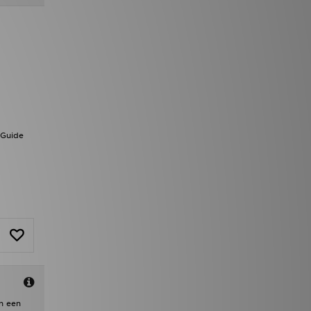
 Guide
n een