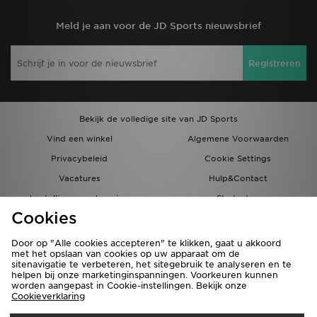
Meld je aan voor de JD Sports nieuwsbrief
Registreren
Bekijk de volledige site van JD Sports
Vind een winkel
Algemene Voorwaarden
Privacybeleid
Cookie Settings
Vacatures
Hulp&Contact
bestellingen en levering
Studenten
Cookies
Partnerprogramma
JD Blog
Door op "Alle cookies accepteren" te klikken, gaat u akkoord
met het opslaan van cookies op uw apparaat om de
sitenavigatie te verbeteren, het sitegebruik te analyseren en te
helpen bij onze marketinginspanningen. Voorkeuren kunnen
worden aangepast in Cookie-instellingen. Bekijk onze
Cookieverklaring
Verzenden Naar