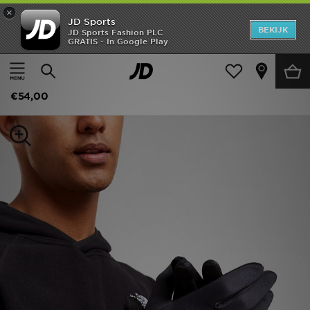
×
JD Sports
New In
BEKIJK
JD Sports Fashion PLC
GRATIS - In Google Play
Thuis
Vrouwen
Damesaccessoires
Heren
The North Face Etip Hardface Gloves
Dames
€54,00
Kids
Collecties
Merken
Voetbal
Sport
OFFERS
Download de app