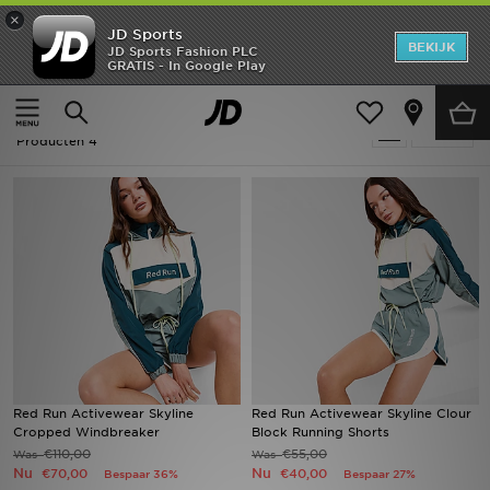
×
JD Sports
New In
BEKIJK
JD Sports Fashion PLC
GRATIS - In Google Play
Thuis
Vrouwen
Heren
Sale | Vrouwen - Red Run Activewear
Verfijn
Dames
Producten 4
Kids
Collecties
Merken
Voetbal
Sport
Red Run Activewear Skyline
Red Run Activewear Skyline Clour
Cropped Windbreaker
Block Running Shorts
OFFERS
€110,00
€55,00
Was
Was
Nu
Nu
€70,00
€40,00
Bespaar 36%
Bespaar 27%
Download de app