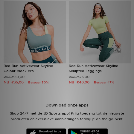
Winkel Zoeken
Bestelling Traceren
Mijn JD
Klantenservice
Red Run Activewear Skyline
Red Run Activewear Skyline
Vacatures
Colour Block Bra
Sculpted Leggings
€50,00
€75,00
Was
Was
Nu
Nu
€35,00
€40,00
Bespaar 30%
Bespaar 47%
Download onze apps
Shop 24/7 met de JD Sports app! Krijg toegang tot de nieuwste
producten en exclusieve aanbiedingen terwijl je on the go bent.